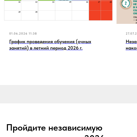
01.06.2026 11:38
27.07.
График проведения обучения (очных
Неза
занятий) в летний период 2026 г.
нако
Пройдите независимую